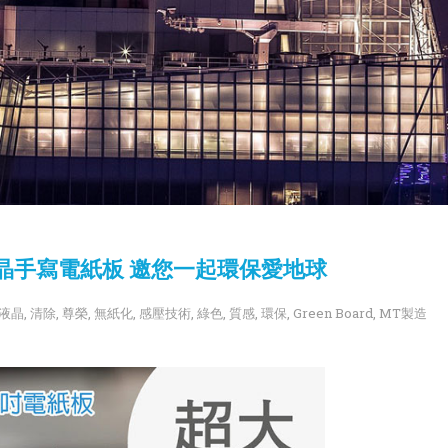
12吋液晶手寫電紙板 邀您一起環保愛地球
液晶
,
清除
,
尊榮
,
無紙化
,
感壓技術
,
綠色
,
質感
,
環保
,
Green Board
,
MT製造