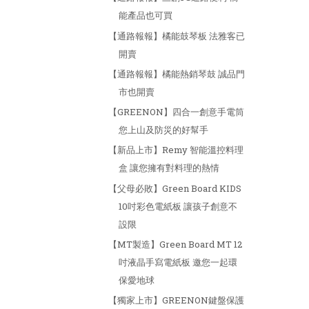
能產品也可買
【通路報報】橘能鼓琴板 法雅客已
開賣
【通路報報】橘能熱銷琴鼓 誠品門
市也開賣
【GREENON】四合一創意手電筒
您上山及防災的好幫手
【新品上市】Remy 智能溫控料理
盒 讓您擁有對料理的熱情
【父母必敗】Green Board KIDS
10吋彩色電紙板 讓孩子創意不
設限
【MT製造】Green Board MT 12
吋液晶手寫電紙板 邀您一起環
保愛地球
【獨家上市】GREENON鍵盤保護