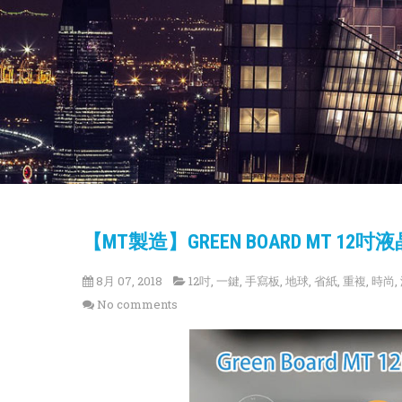
【MT製造】GREEN BOARD MT 
8月 07, 2018
12吋
,
一鍵
,
手寫板
,
地球
,
省紙
,
重複
,
時尚
,
No comments