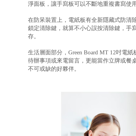
淨面板，讓手寫板可以不斷地重複書寫使
在防呆裝置上，電紙板有全新隱藏式防清
鎖定清除鍵，就算不小心誤按清除鍵，手
存。
生活層面部分，
Green Board MT 12
吋電紙
待辦事項或來電留言，更能當作立牌或餐
不可或缺的好夥伴。