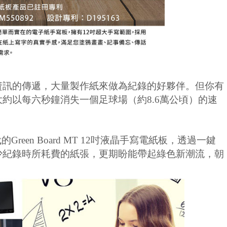
資訊的傳遞，大量製作紙來做為紀錄的好夥伴。但你有
大約以每六秒鐘消失一個足球場（約
8.6
萬公頃）的速
代的
Green Board MT 12
吋液晶手寫電紙板，透過一鍵
少紀錄時所耗費的紙張，更期盼能帶起綠色新潮流，朝