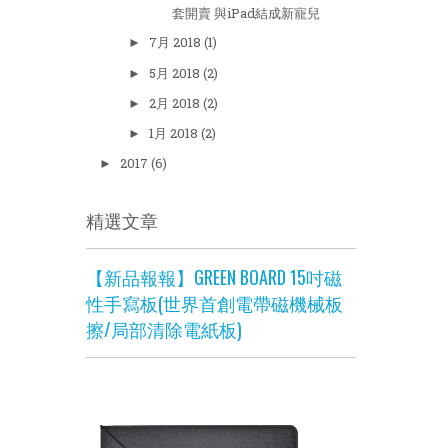
套開賣 與iPad結成新寵兒
7月 2018
(1)
►
5月 2018
(2)
►
2月 2018
(2)
►
1月 2018
(2)
►
2017
(6)
►
精選文章
【新品報報】GREEN BOARD 15吋磁
性手寫板(世界首創電帶磁機械板
擦/局部清除電紙板)