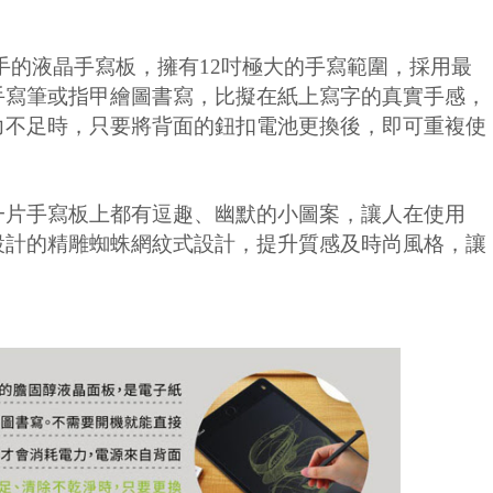
手的液晶手寫板，擁有
12
吋極大的手寫範圍，採用最
手寫筆或指甲繪圖書寫，比擬在紙上寫字的真實手感，
力不足時，只要將背面的鈕扣電池更換後，即可重複使
一片手寫板上都有逗趣、幽默的小圖案，讓人在使用
設計的精雕蜘蛛網紋式設計，提升質感及時尚風格，讓
。